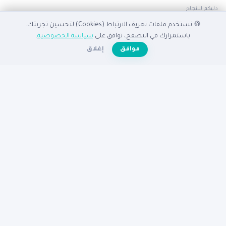
دليكم للنجاح
🍪 نستخدم ملفات تعريف الارتباط (Cookies) لتحسين تجربتك.
الدليل
باستمرارك في التصفح، توافق على
سياسة الخصوصية
.
☀️
موافق
إغلاق
الرئيسية
دليل الشركات
الشركات المميزة
الأنشطة التجارية
تصفح بالدولة
أضف شركتك مجاناً
تصفح بالمدينة
شركات القاهرة
شركات الإسكندرية
شركات الرياض
شركات جدة
شركات دبي
شركات الكويت
مساعدة
عن نبع
الأسئلة الشائعة
تواصل معنا
سياسة الخصوصية
شروط الاستخدام