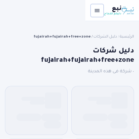
نبع
دليكم للنجاح
الرئيسية
دليل الشركات
fujairah+fujairah+free+zone
/
/
دليل شركات
fujairah+fujairah+free+zone
٠ شركة فى هذه المدينة