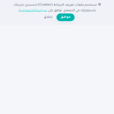
🍪 نستخدم ملفات تعريف الارتباط (Cookies) لتحسين تجربتك.
الدليل
باستمرارك في التصفح، توافق على
سياسة الخصوصية
.
☀️
موافق
إغلاق
الرئيسية
دليل الشركات
الشركات المميزة
الأنشطة التجارية
تصفح بالدولة
أضف شركتك مجاناً
تصفح بالمدينة
شركات القاهرة
شركات الإسكندرية
شركات الرياض
شركات جدة
شركات دبي
شركات الكويت
مساعدة
عن نبع
الأسئلة الشائعة
تواصل معنا
سياسة الخصوصية
شروط الاستخدام
© 2026
دليل نبع
— جميع الحقوق محفوظة
دليكم للنجاح في الوطن العربى