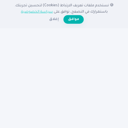
🍪 نستخدم ملفات تعريف الارتباط (Cookies) لتحسين تجربتك.
الدليل
باستمرارك في التصفح، توافق على
سياسة الخصوصية
.
☀️
موافق
إغلاق
الرئيسية
دليل الشركات
الشركات المميزة
الأنشطة التجارية
تصفح بالدولة
أضف شركتك مجاناً
تصفح بالمدينة
شركات القاهرة
شركات الإسكندرية
شركات الرياض
شركات جدة
شركات دبي
شركات الكويت
مساعدة
عن نبع
الأسئلة الشائعة
تواصل معنا
سياسة الخصوصية
شروط الاستخدام
© 2026
دليل نبع
— جميع الحقوق محفوظة
دليكم للنجاح في الوطن العربى