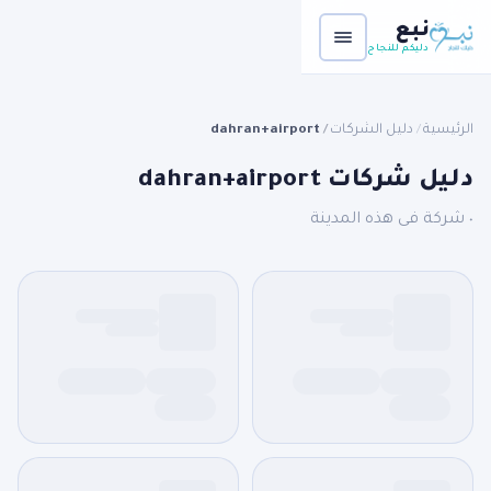
نبع
دليكم للنجاح
الرئيسية
دليل الشركات
dahran+airport
/
/
دليل شركات dahran+airport
٠ شركة فى هذه المدينة