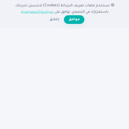
🍪 نستخدم ملفات تعريف الارتباط (Cookies) لتحسين تجربتك.
الدليل
باستمرارك في التصفح، توافق على
سياسة الخصوصية
.
☀️
موافق
إغلاق
الرئيسية
دليل الشركات
الشركات المميزة
الأنشطة التجارية
تصفح بالدولة
أضف شركتك مجاناً
تصفح بالمدينة
شركات القاهرة
شركات الإسكندرية
شركات الرياض
شركات جدة
شركات دبي
شركات الكويت
مساعدة
عن نبع
الأسئلة الشائعة
تواصل معنا
سياسة الخصوصية
شروط الاستخدام
© 2026
دليل نبع
— جميع الحقوق محفوظة
دليكم للنجاح في الوطن العربى