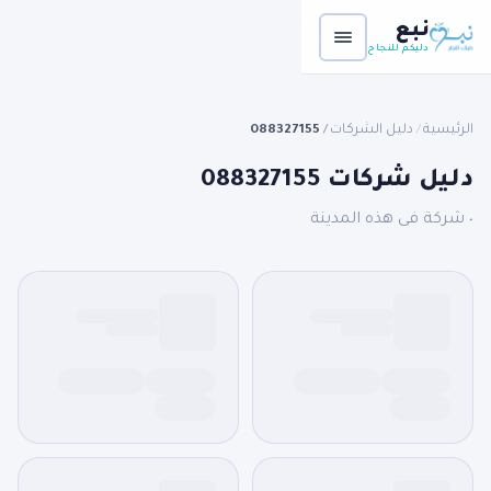
نبع
دليكم للنجاح
الرئيسية
دليل الشركات
088327155
/
/
دليل شركات 088327155
٠ شركة فى هذه المدينة