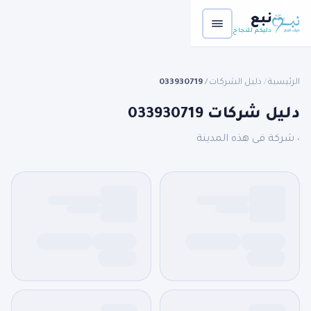
نبع
دليكم للنجاح
الرئيسية
دليل الشركات
033930719
/
/
دليل شركات 033930719
٠ شركة فى هذه المدينة