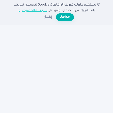
🍪 نستخدم ملفات تعريف الارتباط (Cookies) لتحسين تجربتك.
الدليل
باستمرارك في التصفح، توافق على
سياسة الخصوصية
.
☀️
موافق
إغلاق
الرئيسية
دليل الشركات
الشركات المميزة
الأنشطة التجارية
تصفح بالدولة
أضف شركتك مجاناً
تصفح بالمدينة
شركات القاهرة
شركات الإسكندرية
شركات الرياض
شركات جدة
شركات دبي
شركات الكويت
مساعدة
عن نبع
الأسئلة الشائعة
تواصل معنا
سياسة الخصوصية
شروط الاستخدام
© 2026
دليل نبع
— جميع الحقوق محفوظة
دليكم للنجاح في الوطن العربى