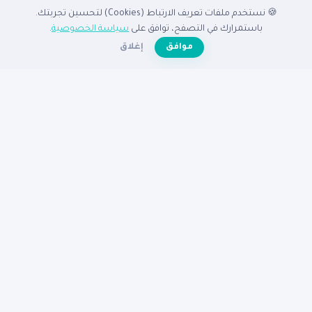
🍪 نستخدم ملفات تعريف الارتباط (Cookies) لتحسين تجربتك.
الدليل
باستمرارك في التصفح، توافق على
سياسة الخصوصية
.
☀️
موافق
إغلاق
الرئيسية
دليل الشركات
الشركات المميزة
الأنشطة التجارية
تصفح بالدولة
أضف شركتك مجاناً
تصفح بالمدينة
شركات القاهرة
شركات الإسكندرية
شركات الرياض
شركات جدة
شركات دبي
شركات الكويت
مساعدة
عن نبع
الأسئلة الشائعة
تواصل معنا
سياسة الخصوصية
شروط الاستخدام
© 2026
دليل نبع
— جميع الحقوق محفوظة
دليكم للنجاح في الوطن العربى