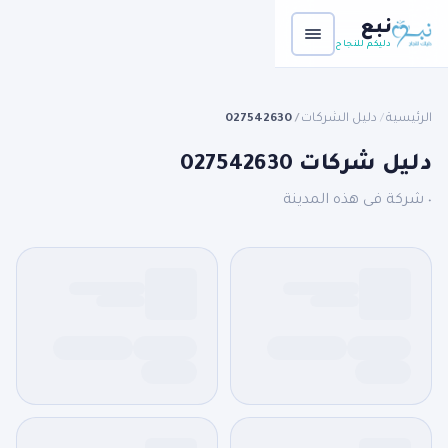
نبع
دليكم للنجاح
الرئيسية
دليل الشركات
027542630
/
/
دليل شركات 027542630
٠ شركة فى هذه المدينة