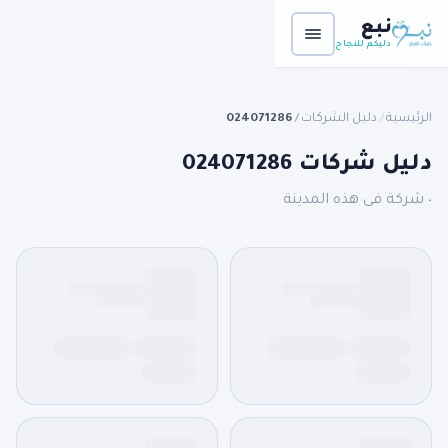
نبع
دليكم للنجاح
الرئيسية
دليل الشركات
024071286
/
/
دليل شركات 024071286
٠ شركة فى هذه المدينة