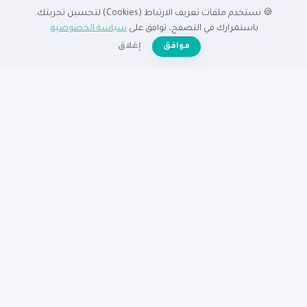
🍪 نستخدم ملفات تعريف الارتباط (Cookies) لتحسين تجربتك.
الدليل
باستمرارك في التصفح، توافق على
سياسة الخصوصية
.
☀️
موافق
إغلاق
الرئيسية
دليل الشركات
الشركات المميزة
الأنشطة التجارية
تصفح بالدولة
أضف شركتك مجاناً
تصفح بالمدينة
شركات القاهرة
شركات الإسكندرية
شركات الرياض
شركات جدة
شركات دبي
شركات الكويت
مساعدة
عن نبع
الأسئلة الشائعة
تواصل معنا
سياسة الخصوصية
شروط الاستخدام
© 2026
دليل نبع
— جميع الحقوق محفوظة
دليكم للنجاح في الوطن العربى