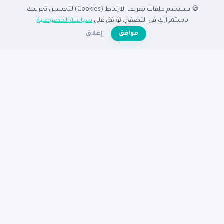
🍪 نستخدم ملفات تعريف الارتباط (Cookies) لتحسين تجربتك.
الدليل
باستمرارك في التصفح، توافق على
سياسة الخصوصية
.
☀️
موافق
إغلاق
الرئيسية
دليل الشركات
الشركات المميزة
الأنشطة التجارية
تصفح بالدولة
أضف شركتك مجاناً
تصفح بالمدينة
شركات القاهرة
شركات الإسكندرية
شركات الرياض
شركات جدة
شركات دبي
شركات الكويت
مساعدة
عن نبع
الأسئلة الشائعة
تواصل معنا
سياسة الخصوصية
شروط الاستخدام
© 2026
دليل نبع
— جميع الحقوق محفوظة
دليكم للنجاح في الوطن العربى