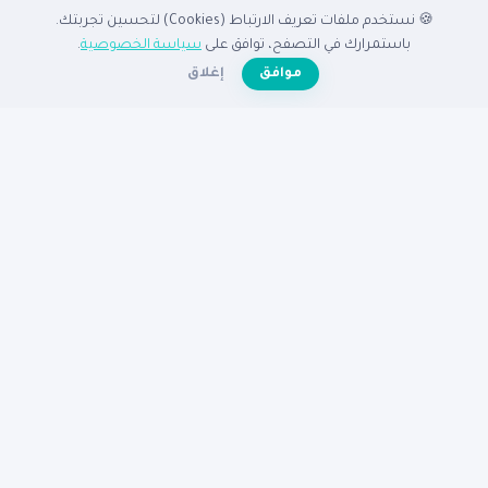
🍪 نستخدم ملفات تعريف الارتباط (Cookies) لتحسين تجربتك.
الدليل
باستمرارك في التصفح، توافق على
سياسة الخصوصية
.
☀️
موافق
إغلاق
الرئيسية
دليل الشركات
الشركات المميزة
الأنشطة التجارية
تصفح بالدولة
أضف شركتك مجاناً
تصفح بالمدينة
شركات القاهرة
شركات الإسكندرية
شركات الرياض
شركات جدة
شركات دبي
شركات الكويت
مساعدة
عن نبع
الأسئلة الشائعة
تواصل معنا
سياسة الخصوصية
شروط الاستخدام
© 2026
دليل نبع
— جميع الحقوق محفوظة
دليكم للنجاح في الوطن العربى