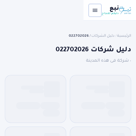
نبع
دليكم للنجاح
الرئيسية
دليل الشركات
022702026
/
/
دليل شركات 022702026
٠ شركة فى هذه المدينة