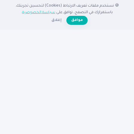
🍪 نستخدم ملفات تعريف الارتباط (Cookies) لتحسين تجربتك.
الدليل
باستمرارك في التصفح، توافق على
سياسة الخصوصية
.
☀️
موافق
إغلاق
الرئيسية
دليل الشركات
الشركات المميزة
الأنشطة التجارية
تصفح بالدولة
أضف شركتك مجاناً
تصفح بالمدينة
شركات القاهرة
شركات الإسكندرية
شركات الرياض
شركات جدة
شركات دبي
شركات الكويت
مساعدة
عن نبع
الأسئلة الشائعة
تواصل معنا
سياسة الخصوصية
شروط الاستخدام
© 2026
دليل نبع
— جميع الحقوق محفوظة
دليكم للنجاح في الوطن العربى