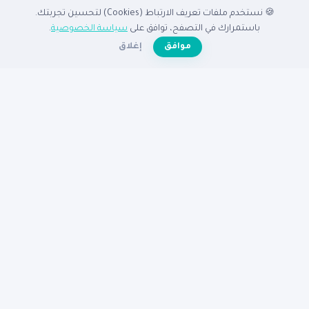
🍪 نستخدم ملفات تعريف الارتباط (Cookies) لتحسين تجربتك.
الدليل
باستمرارك في التصفح، توافق على
سياسة الخصوصية
.
☀️
موافق
إغلاق
الرئيسية
دليل الشركات
الشركات المميزة
الأنشطة التجارية
تصفح بالدولة
أضف شركتك مجاناً
تصفح بالمدينة
شركات القاهرة
شركات الإسكندرية
شركات الرياض
شركات جدة
شركات دبي
شركات الكويت
مساعدة
عن نبع
الأسئلة الشائعة
تواصل معنا
سياسة الخصوصية
شروط الاستخدام
© 2026
دليل نبع
— جميع الحقوق محفوظة
دليكم للنجاح في الوطن العربى