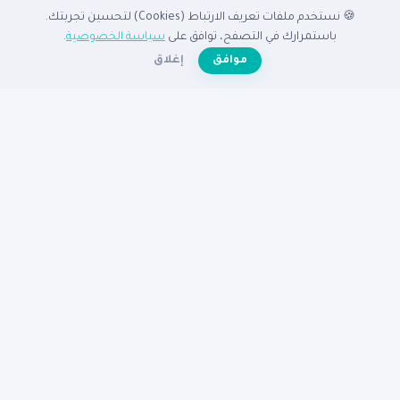
🍪 نستخدم ملفات تعريف الارتباط (Cookies) لتحسين تجربتك.
الدليل
باستمرارك في التصفح، توافق على
سياسة الخصوصية
.
☀️
موافق
إغلاق
الرئيسية
دليل الشركات
الشركات المميزة
الأنشطة التجارية
تصفح بالدولة
أضف شركتك مجاناً
تصفح بالمدينة
شركات القاهرة
شركات الإسكندرية
شركات الرياض
شركات جدة
شركات دبي
شركات الكويت
مساعدة
عن نبع
الأسئلة الشائعة
تواصل معنا
سياسة الخصوصية
شروط الاستخدام
© 2026
دليل نبع
— جميع الحقوق محفوظة
دليكم للنجاح في الوطن العربى