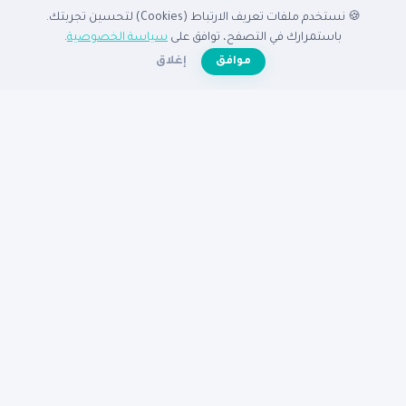
🍪 نستخدم ملفات تعريف الارتباط (Cookies) لتحسين تجربتك.
الدليل
باستمرارك في التصفح، توافق على
سياسة الخصوصية
.
☀️
موافق
إغلاق
الرئيسية
دليل الشركات
الشركات المميزة
الأنشطة التجارية
تصفح بالدولة
أضف شركتك مجاناً
تصفح بالمدينة
شركات القاهرة
شركات الإسكندرية
شركات الرياض
شركات جدة
شركات دبي
شركات الكويت
مساعدة
عن نبع
الأسئلة الشائعة
تواصل معنا
سياسة الخصوصية
شروط الاستخدام
© 2026
دليل نبع
— جميع الحقوق محفوظة
دليكم للنجاح في الوطن العربى