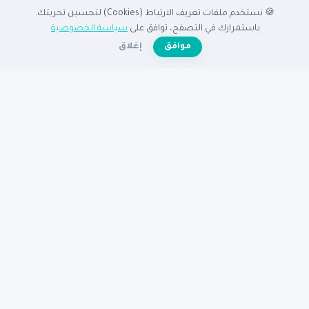
🍪 نستخدم ملفات تعريف الارتباط (Cookies) لتحسين تجربتك.
الدليل
باستمرارك في التصفح، توافق على
سياسة الخصوصية
.
☀️
موافق
إغلاق
الرئيسية
دليل الشركات
الشركات المميزة
الأنشطة التجارية
تصفح بالدولة
أضف شركتك مجاناً
تصفح بالمدينة
شركات القاهرة
شركات الإسكندرية
شركات الرياض
شركات جدة
شركات دبي
شركات الكويت
مساعدة
عن نبع
الأسئلة الشائعة
تواصل معنا
سياسة الخصوصية
شروط الاستخدام
© 2026
دليل نبع
— جميع الحقوق محفوظة
دليكم للنجاح في الوطن العربى