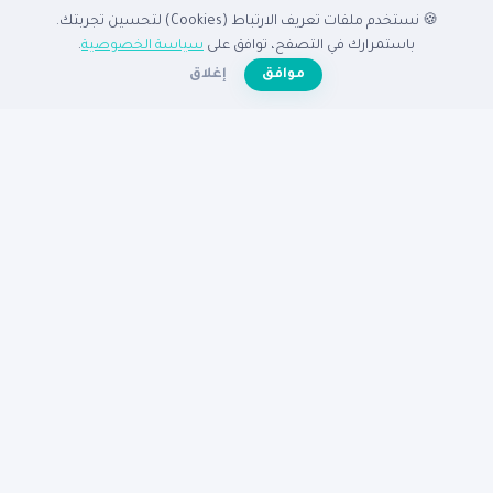
🍪 نستخدم ملفات تعريف الارتباط (Cookies) لتحسين تجربتك.
الدليل
باستمرارك في التصفح، توافق على
سياسة الخصوصية
.
☀️
موافق
إغلاق
الرئيسية
دليل الشركات
الشركات المميزة
الأنشطة التجارية
تصفح بالدولة
أضف شركتك مجاناً
تصفح بالمدينة
شركات القاهرة
شركات الإسكندرية
شركات الرياض
شركات جدة
شركات دبي
شركات الكويت
مساعدة
عن نبع
الأسئلة الشائعة
تواصل معنا
سياسة الخصوصية
شروط الاستخدام
© 2026
دليل نبع
— جميع الحقوق محفوظة
دليكم للنجاح في الوطن العربى