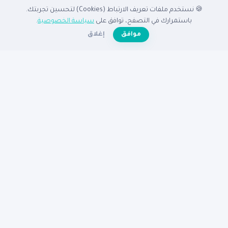
🍪 نستخدم ملفات تعريف الارتباط (Cookies) لتحسين تجربتك.
الدليل
باستمرارك في التصفح، توافق على
سياسة الخصوصية
.
☀️
موافق
إغلاق
الرئيسية
دليل الشركات
الشركات المميزة
الأنشطة التجارية
تصفح بالدولة
أضف شركتك مجاناً
تصفح بالمدينة
شركات القاهرة
شركات الإسكندرية
شركات الرياض
شركات جدة
شركات دبي
شركات الكويت
مساعدة
عن نبع
الأسئلة الشائعة
تواصل معنا
سياسة الخصوصية
شروط الاستخدام
© 2026
دليل نبع
— جميع الحقوق محفوظة
دليكم للنجاح في الوطن العربى