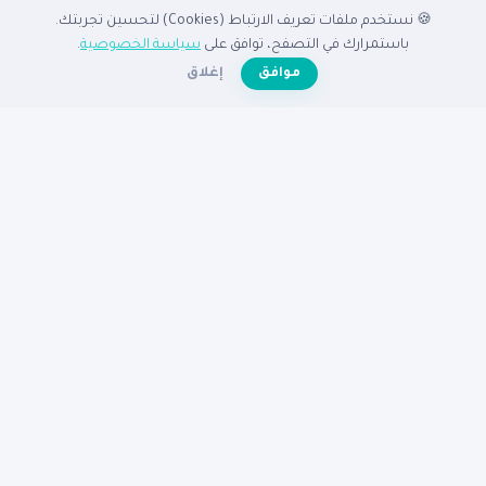
🍪 نستخدم ملفات تعريف الارتباط (Cookies) لتحسين تجربتك.
الدليل
باستمرارك في التصفح، توافق على
سياسة الخصوصية
.
☀️
موافق
إغلاق
الرئيسية
دليل الشركات
الشركات المميزة
الأنشطة التجارية
تصفح بالدولة
أضف شركتك مجاناً
تصفح بالمدينة
شركات القاهرة
شركات الإسكندرية
شركات الرياض
شركات جدة
شركات دبي
شركات الكويت
مساعدة
عن نبع
الأسئلة الشائعة
تواصل معنا
سياسة الخصوصية
شروط الاستخدام
© 2026
دليل نبع
— جميع الحقوق محفوظة
دليكم للنجاح في الوطن العربى