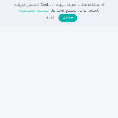
🍪 نستخدم ملفات تعريف الارتباط (Cookies) لتحسين تجربتك.
الدليل
باستمرارك في التصفح، توافق على
سياسة الخصوصية
.
☀️
موافق
إغلاق
الرئيسية
دليل الشركات
الشركات المميزة
الأنشطة التجارية
تصفح بالدولة
أضف شركتك مجاناً
تصفح بالمدينة
شركات القاهرة
شركات الإسكندرية
شركات الرياض
شركات جدة
شركات دبي
شركات الكويت
مساعدة
عن نبع
الأسئلة الشائعة
تواصل معنا
سياسة الخصوصية
شروط الاستخدام
© 2026
دليل نبع
— جميع الحقوق محفوظة
دليكم للنجاح في الوطن العربى