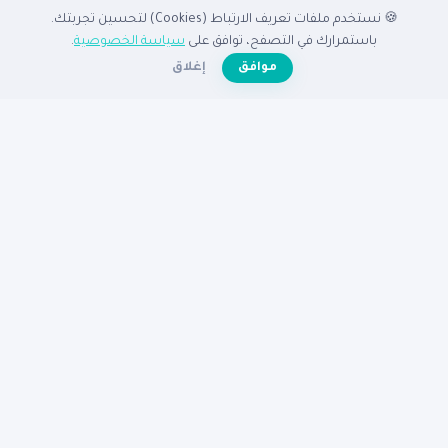
🍪 نستخدم ملفات تعريف الارتباط (Cookies) لتحسين تجربتك.
الدليل
باستمرارك في التصفح، توافق على
سياسة الخصوصية
.
☀️
موافق
إغلاق
الرئيسية
دليل الشركات
الشركات المميزة
الأنشطة التجارية
تصفح بالدولة
أضف شركتك مجاناً
تصفح بالمدينة
شركات القاهرة
شركات الإسكندرية
شركات الرياض
شركات جدة
شركات دبي
شركات الكويت
مساعدة
عن نبع
الأسئلة الشائعة
تواصل معنا
سياسة الخصوصية
شروط الاستخدام
© 2026
دليل نبع
— جميع الحقوق محفوظة
دليكم للنجاح في الوطن العربى